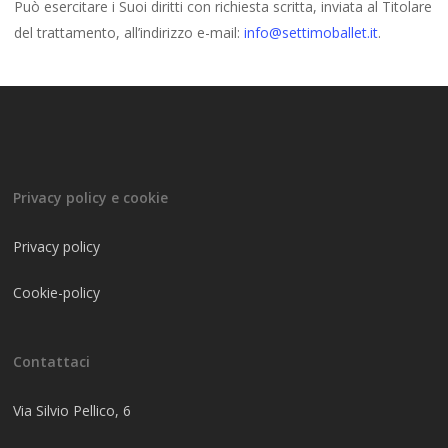
Può esercitare i Suoi diritti con richiesta scritta, inviata al Titolare
del trattamento, all’indirizzo e-mail:
info@settimoballet.it
.
Privacy policy e cookie
Privacy policy
Cookie-policy
Contattaci
Via Silvio Pellico, 6