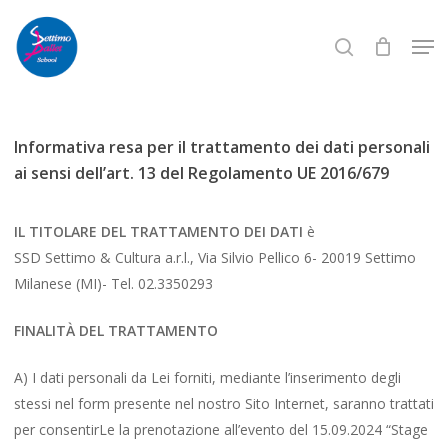
Skip
Men
to
search
Close
main
Menu
content
Informativa resa per il trattamento dei dati personali
ai sensi dell’art. 13 del Regolamento UE 2016/679
IL TITOLARE DEL TRATTAMENTO DEI DATI
è
SSD Settimo & Cultura a.r.l., Via Silvio Pellico 6- 20019 Settimo
Milanese (MI)- Tel. 02.3350293
FINALITÀ DEL TRATTAMENTO
A) I dati personali da Lei forniti, mediante l’inserimento degli
stessi nel form presente nel nostro Sito Internet, saranno trattati
per consentirLe la prenotazione all’evento del 15.09.2024 “Stage