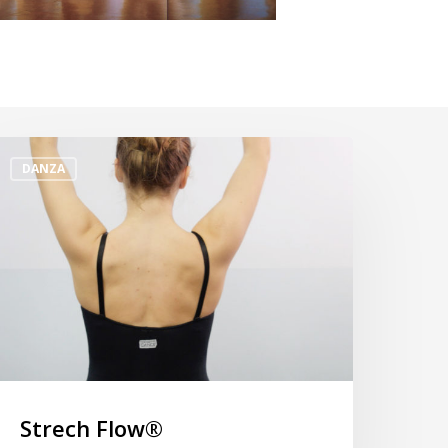
trech
DANZA
low®
Strech Flow®