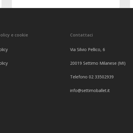
olicy e cookie
Contattaci
olicy
Via Silvio Pellico, 6
licy
20019 Settimo Milanese (MI)
Telefono 02 33502939
info@settimoballet.it