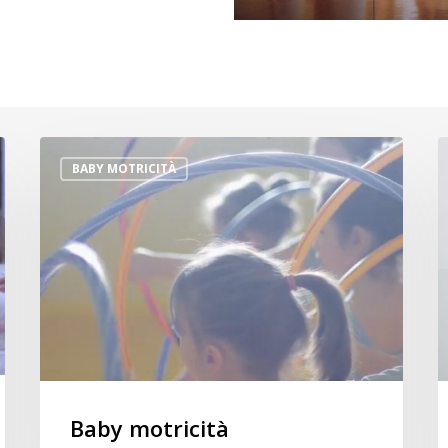
Baby
S
BABY MOTRICITÀ
motricità
F
Baby motricità