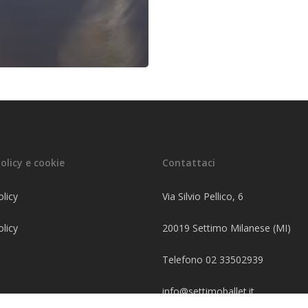
olicy e cookie
Contattaci
olicy
Via Silvio Pellico, 6
licy
20019 Settimo Milanese (MI)
Telefono 02 33502939
info@settimoballet.it