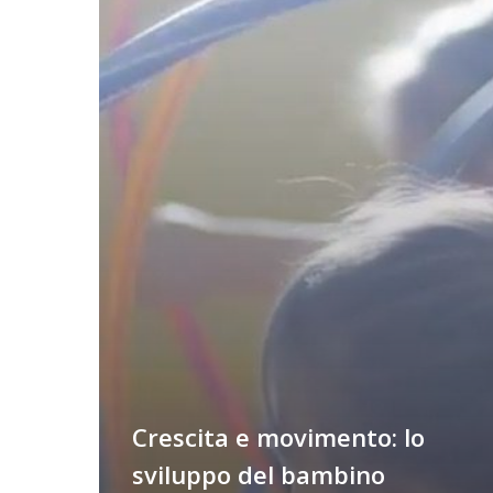
del
bambino
passa
attraverso
la
motricità
Crescita e movimento: lo
sviluppo del bambino