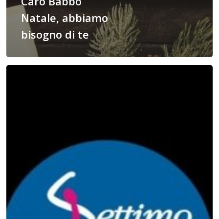
Caro Babbo
Natale, abbiamo
bisogno di te
Giornata
Internazionale
contro
la
violenza
sulle
donne