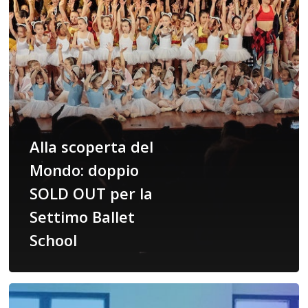
OUT
per
la
Settimo
Ballet
School
Alla scoperta del
Mondo: doppio
SOLD OUT per la
Settimo Ballet
School
Campus